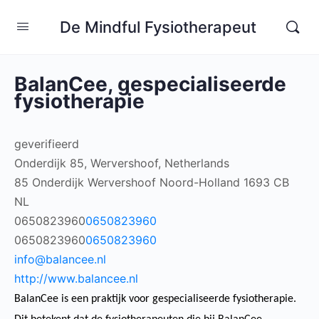
De Mindful Fysiotherapeut
BalanCee, gespecialiseerde
fysiotherapie
geverifieerd
Onderdijk 85, Wervershoof, Netherlands
85 Onderdijk
Wervershoof
Noord-Holland
1693 CB
NL
0650823960
0650823960
0650823960
0650823960
info@balancee.nl
http://www.balancee.nl
BalanCee is een praktijk voor gespecialiseerde fysiotherapie.