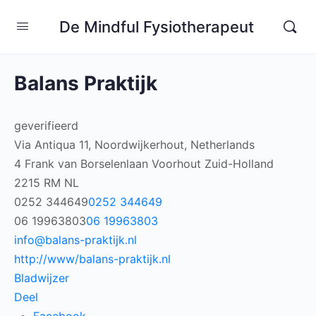
De Mindful Fysiotherapeut
Balans Praktijk
geverifieerd
Via Antiqua 11, Noordwijkerhout, Netherlands
4 Frank van Borselenlaan
Voorhout
Zuid-Holland
2215 RM
NL
0252 344649
0252 344649
06 19963803
06 19963803
info@balans-praktijk.nl
http://www/balans-praktijk.nl
Bladwijzer
Deel