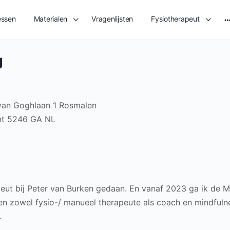
essen
Materialen
Vragenlijsten
Fysiotherapeut
M
o
g
 van Goghlaan 1 Rosmalen
nt
5246 GA
NL
eut bij Peter van Burken gedaan. En vanaf 2023 ga ik de Mi
ben zowel fysio-/ manueel therapeute als coach en mindfuln
.