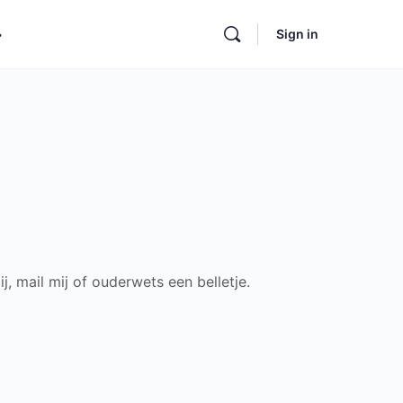
Sign in
ore
ptions
j, mail mij of ouderwets een belletje.