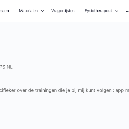
essen
Materialen
Vragenlijsten
Fysiotherapeut
M
o
 PS
NL
ieker over de trainingen die je bij mij kunt volgen : app mi