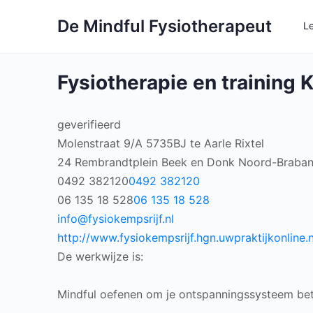
De Mindful Fysiotherapeut
L
Fysiotherapie en training 
geverifieerd
Molenstraat 9/A 5735BJ te Aarle Rixtel
24 Rembrandtplein
Beek en Donk
Noord-Braban
0492 382120
0492 382120
06 135 18 528
06 135 18 528
info@fysiokempsrijf.nl
http://www.fysiokempsrijf.hgn.uwpraktijkonline.n
De werkwijze is:
Mindful oefenen om je ontspanningssysteem bete