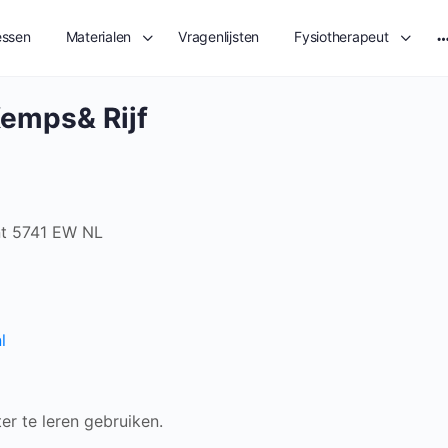
essen
Materialen
Vragenlijsten
Fysiotherapeut
M
o
Kemps& Rijf
t
5741 EW
NL
l
r te leren gebruiken.