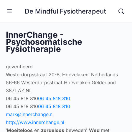
De Mindful Fysiotherapeut
InnerChange -
Psychosomatische
Fysiotherapie
geverifieerd
Westerdorpsstraat 20-B, Hoevelaken, Netherlands
56-66 Westerdorpsstraat
Hoevelaken
Gelderland
3871 AZ
NL
06 45 818 810
06 45 818 810
06 45 818 810
06 45 818 810
mark@innerchange.nl
http://www.innerchange.nl
‘
Moeiteloos
en
zorgeloos
bewegen’.
Weg
met