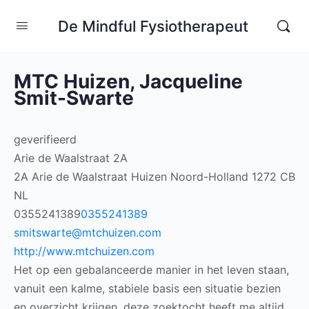
De Mindful Fysiotherapeut
MTC Huizen, Jacqueline
Smit-Swarte
geverifieerd
Arie de Waalstraat 2A
2A Arie de Waalstraat
Huizen
Noord-Holland
1272 CB
NL
0355241389
0355241389
smitswarte@mtchuizen.com
http://www.mtchuizen.com
Het op een gebalanceerde manier in het leven staan,
vanuit een kalme, stabiele basis een situatie bezien
en overzicht krijgen, deze zoektocht heeft me altijd