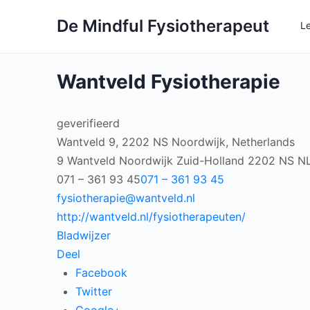
De Mindful Fysiotherapeut
L
Wantveld Fysiotherapie
geverifieerd
Wantveld 9, 2202 NS Noordwijk, Netherlands
9 Wantveld
Noordwijk
Zuid-Holland
2202 NS
N
071 – 361 93 45
071 – 361 93 45
fysiotherapie@wantveld.nl
http://wantveld.nl/fysiotherapeuten/
Bladwijzer
Deel
Facebook
Twitter