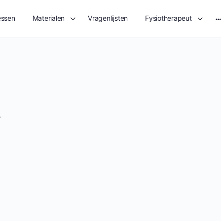
essen
Materialen
Vragenlijsten
Fysiotherapeut
M
o
L